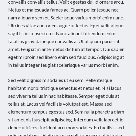
convallis convallis tellus. Velit egestas dui id ornare arcu.
Netus et malesuada fames ac. Quam pellentesque nec
nam aliquam sem et. Scelerisque varius morbi enim nunc.
Ultrices vitae auctor eu augue ut lectus. Eget velit aliquet
sagittis id consectetur. Nunc aliquet bibendum enim
facilisis gravida neque convallis a. Ut aliquam purus sit
amet. Feugiat in ante metus dictum at tempor. Dui sapien
eget mi proin sed libero enim sed faucibus. Adipiscing at
in tellus integer feugiat scelerisque varius morbi enim.
Sed velit dignissim sodales ut eu sem. Pellentesque
habitant morbi tristique senectus et netus et. Nisi lacus
sed viverra tellus in hac habitasse. Semper eget duis at
tellus at. Lacus vel facilisis volutpat est. Massa sed
elementum tempus egestas sed. Sem nulla pharetra diam
sit amet nisl suscipit adipiscing. Interdum velit laoreet id
donec ultrices tincidunt arcu non sodales. Eu facilisis sed
odio morbi quis. Eleifend mi in nulla posuere sollicitudin