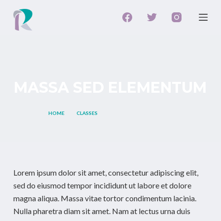
S
k
i
p
t
BY
ROBERTA
ON
MAY 7, 2021
o
MASSA SED ELEMENTUM
c
o
n
HOME
CLASSES
MASSA SED ELEMENTUM
t
e
n
t
Lorem ipsum dolor sit amet, consectetur adipiscing elit,
sed do eiusmod tempor incididunt ut labore et dolore
magna aliqua. Massa vitae tortor condimentum lacinia.
Nulla pharetra diam sit amet. Nam at lectus urna duis